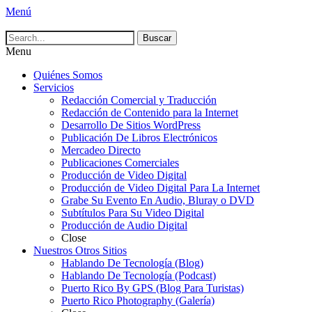
Menú
Buscar:
Accurate Communications
Business Communications, Audiovisual and Online Services
Menú
Saltar
Menu
al
Principal
Quiénes Somos
contenido
Servicios
Redacción Comercial y Traducción
Redacción de Contenido para la Internet
Desarrollo De Sitios WordPress
Publicación De Libros Electrónicos
Mercadeo Directo
Publicaciones Comerciales
Producción de Video Digital
Producción de Video Digital Para La Internet
Grabe Su Evento En Audio, Bluray o DVD
Subtítulos Para Su Video Digital
Producción de Audio Digital
Close
Nuestros Otros Sitios
Hablando De Tecnología (Blog)
Hablando De Tecnología (Podcast)
Puerto Rico By GPS (Blog Para Turistas)
Puerto Rico Photography (Galería)