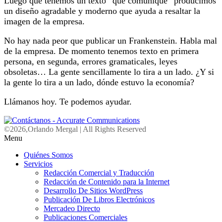
Luego que tenemos un texto “que comunique” producimos
un diseño agradable y moderno que ayuda a resaltar la
imagen de la empresa.
No hay nada peor que publicar un Frankenstein. Habla mal
de la empresa. De momento tenemos texto en primera
persona, en segunda, errores gramaticales, leyes
obsoletas… La gente sencillamente lo tira a un lado. ¿Y si
la gente lo tira a un lado, dónde estuvo la economía?
Llámanos hoy. Te podemos ayudar.
©2026,Orlando Mergal | All Rights Reserved
Scroll
Menu
Up
Quiénes Somos
Servicios
Redacción Comercial y Traducción
Redacción de Contenido para la Internet
Desarrollo De Sitios WordPress
Publicación De Libros Electrónicos
Mercadeo Directo
Publicaciones Comerciales